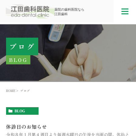
薬院の歯科医院なら
江田歯科
ブログ
BLOG
HOME
ブログ
BLOG
休診日のお知らせ
令和８年１月第４週目より毎週水曜日の午後を当面の間、休診と